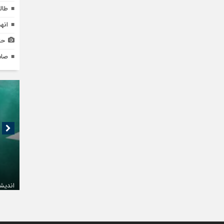
طال
انه
حا
صاد
اندیشک
حال فع