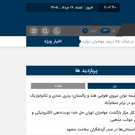
11:02:41
امروز : شنبه, ۱۷ مرداد , ۱۴۰۵
کل
849
امروز
0
اخبار ویژه
معاون سنای روسی
یر اخراج مهاجرین بر پشیمانی تجارت با ایران
پربازدید ها
نی به‌دور است
روز
هفته
یسه توان نیروی هوایی هند و پاکستان؛ برتری عددی و تکنولوژیک
و در برابر اسلام‌آباد
ل آسیای میانه هم به طالبان اعتبار می‎‌بخشند؟
ل مرکز بازگشت مهاجران تهران حل شد؛ نوبت‌دهی الکترونیکی و
ی موکب مذهبی
فتیم؛ اسرائیل به کدام صلح تاکنون پایبند بوده است؟
انستانی‌ها در صدر گردشگران سلامت مشهد