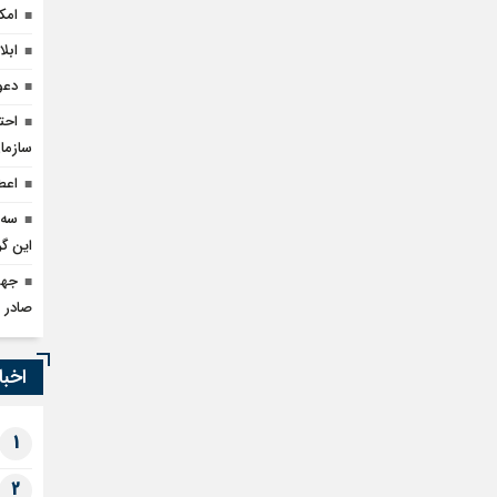
امک
ابل
دعو
سازما
اعطای وام ۵۰ میل
سه 
این گر
صادر 
اخبا
1
2