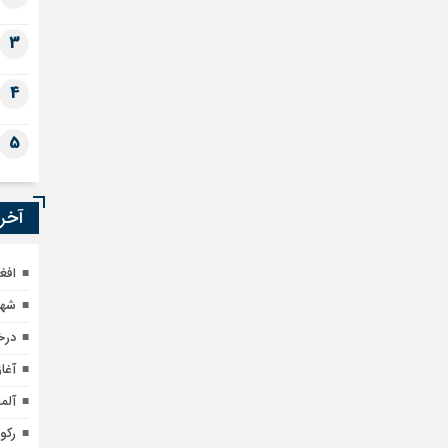
3
4
5
آخری
افغ
شهر
درخ
آغاز صادر
آلمان ۱۵۵ همکار افغانستانی
رکور