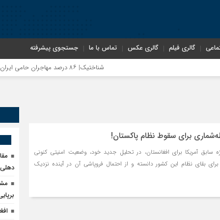
ماعی
گالری فیلم
گالری عکس
تماس با ما
جستجوی پیشرفته
شناختیک| ۸۶ درصد مهاجران حامی ایران در جنگ؛ ۷۵ درصد مهاجران دولت چهاردهم را خیرخواه خود نمی‌دانند
اختصاصی| معطلی بار تاجران پشت گمرک ایران؛ تأث
ه‌شماری برای سقوط نظام پاکستان!
رضا صادقی: بدرقه میهمان با توهین، از اصالت ایرا
یژه سابق آمریکا برای افغانستان، در تحلیل جدید خود، وضعیت امنیتی کنونی
مقا
رای بقای نظام این کشور دانسته و از احتمال فروپاشی آن در آینده نزدیک
دهلی‌ن
روسیه امارت اسلامی افغانستان را به رسمیت شناخت؛ دو
مشک
برپای
مذاکره تحمیلی، جنگ تحمیلی، صلح تحمیلی را پذیر
افغ