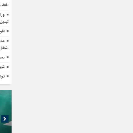
افغان
وزا
تبدیل 
افو
اشغال 
بحر
شهر
توا