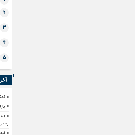
2
3
4
5
آخری
کمک ۵۰۰ هزار دلاری ژاپن برای تق
پار
اعت
رسمی 
ابع