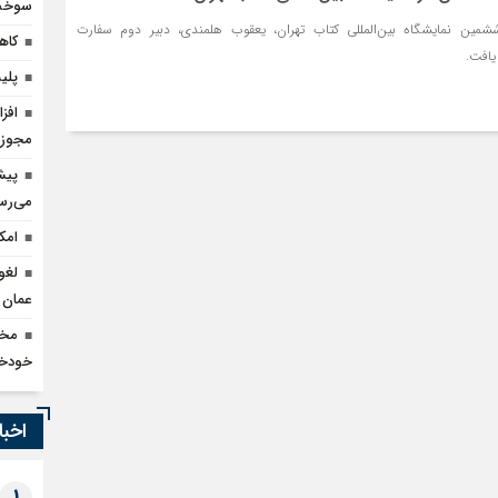
سوخت 
ششمین نمایشگاه بین‌المللی کتاب تهران، یعقوب هلمندی، دبیر دوم سفارت
کاهش ۹۰ درصدی قاچا
یافت.
پلیس بارسلون
مجوز 
می‌رس
امک
لغو
عمان
خودخو
اخبا
1