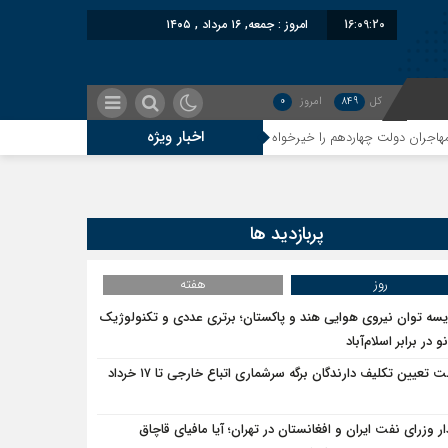
16:09:20
امروز : جمعه, ۱۶ مرداد , ۱۴۰۵
کل
849
امروز
0
اخبار ویژه
معاون سنای روسیه: حکم لاهه علیه ط
پربازدید ها
روز
هفته
یسه توان نیروی هوایی هند و پاکستان؛ برتری عددی و تکنولوژیک
و در برابر اسلام‌آباد
مهلت تعیین تکلیف دارندگان برگه سرشماری اتباع خارجی تا ۱۷ خرداد
ار وزرای نفت ایران و افغانستان در تهران؛ آیا مافیای قاچاق