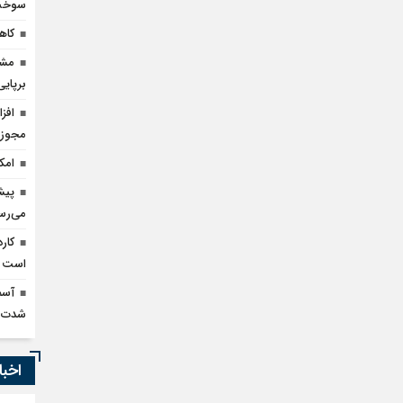
سوخت 
کاهش ۹۰ درصدی قاچا
مشک
برپای
مجوز 
امک
می‌رس
کار
است
آسم
شدت 
اخبا