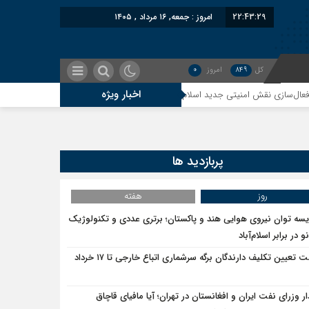
22:43:29
امروز : جمعه, ۱۶ مرداد , ۱۴۰۵
کل
849
امروز
0
اخبار ویژه
 نقش امنیتی جدید اسلام‌آباد
سوءاستفاده معاندین از مهاجرین اخراج‌شده علیه
پربازدید ها
روز
هفته
یسه توان نیروی هوایی هند و پاکستان؛ برتری عددی و تکنولوژیک
و در برابر اسلام‌آباد
مهلت تعیین تکلیف دارندگان برگه سرشماری اتباع خارجی تا ۱۷ خرداد
ار وزرای نفت ایران و افغانستان در تهران؛ آیا مافیای قاچاق