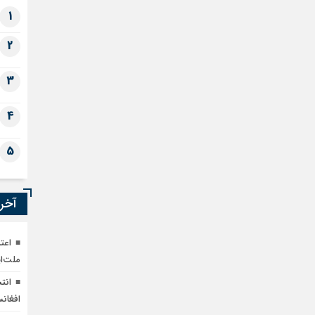
1
2
3
4
5
آخری
اعت
ملت‌ای
افغان