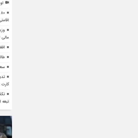
او
۰
اقامتی
مالی ۲۰۲۴
افغ
طال
سعد
تدب
کارت 
تبعه ا