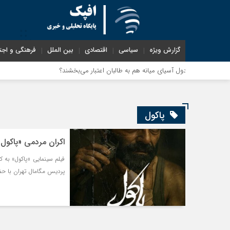
گزارش ویژه
سیاسی
اقتصادی
بین الملل
فرهنگی و اجت
ت؛ دول آسیای میانه هم به طالبان اعتبار می‎‌بخشند؟
پاکول
اکران مردمی «پاکول»
پردیس مگامال تهران با حض