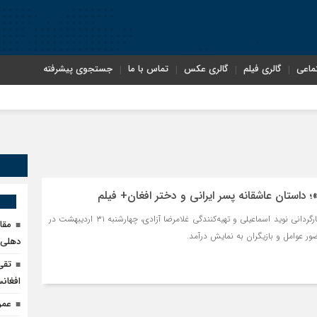
ماعی
گالری فیلم
گالری عکس
تماس با ما
جستجوی پیشرفته
؛ داستان عاشقانه پسر ایرانی و دختر افغان+ فیلم
فیلم سینمایی «پاکول» به کارگردانی نوید اسماعیلی و تهیه‌کنندگی غلامرضا آزادی، چهارشنبه ۳۱ اردیبهشت در
مقا
ور عوامل و بازیگران به نمایش درآمد.
دهلی‌ن
تقی
افغانس
عمر