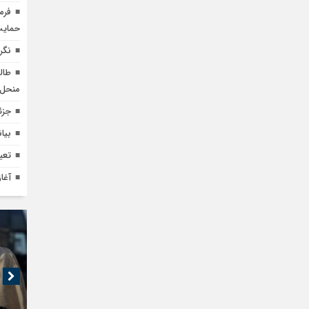
فرم
حمایت
نگر
طال
منحل 
جزئ
بیا
تعی
آغاز