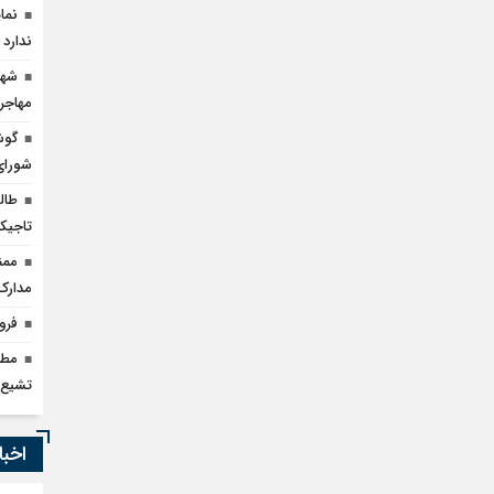
نما
ندارد
شهی
مهاجر
گوش
شورای
طالب
تاجیک
ممن
مدارک
فرو
مطا
تشیع
اخبا