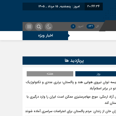
20:44:34
امروز : پنجشنبه, ۱۵ مرداد , ۱۴۰۵
کل
849
امروز
0
اخبار ویژه
پربازدید ها
روز
هفته
یسه توان نیروی هوایی هند و پاکستان؛ برتری عددی و تکنولوژیک
و در برابر اسلام‌آباد
 آزاد ارمکی: موج مهاجرستیزی ممکن است ایران را وارد درگیری با
تان کند
ان خان از زندان: مردم پاکستان برای اعتراضات سراسری آماده شوند