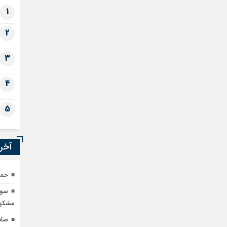
1
2
3
4
5
آخری
حمایت ۹ عضو شورای امن
سوء
مشکوک
صادرات ۲۹۶ هزار تُن م