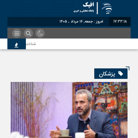
17:33:19
امروز : جمعه, ۱۶ مرداد , ۱۴۰۵
شناختیک| ۸۶ درصد مهاجران حامی ایران در جنگ؛ ۷۵ درصد مهاجران دولت چهاردهم را خیرخواه خود نمی‌دانند
سوءاستفاده معاندین از مهاجر
پزشکان
اختصاصی| معطلی بار تاجران پ
رضا صادقی: بدرقه میهمان با ت
روسیه امارت اسلامی افغانستان ر