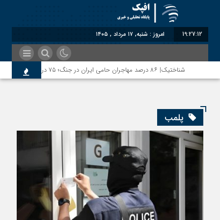
19:27:12
امروز : شنبه, ۱۷ مرداد , ۱۴۰۵
شناختیک| ۸۶ درصد مهاجران حامی ایران در جنگ؛ ۷۵ درصد مهاجران دولت چهاردهم را خیرخواه خود نمی‌دانند
پلمب