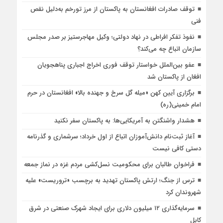
توقف صادرات افغانستان به پاکستان از مرز تورخم به‌دلیل نقص
فنی
نفوذ تفکر افراطی در نهاد دولتی؛ وکیل مهاجرستیز بر صدر مجلس
سازمان اتباع چه می‌کند؟
عفو بین‌الملل خواستار توقف فوری اخراج اجباری پناهجویان
افغان از پاکستان شد
برگزاری آیین کهن «میله گل سرخ و جهنده بالا» افغانستان در حرم
امام خمینی(ره)
هشدار واشنگتن به آمریکایی‌ها: به پاکستان سفر نکنید
آغاز ثبت‌نام دانش‌آموزان اتباع از اول خرداد؛ سرشماری و گذرنامه
دستی کافی نیست
فراخوان طالبان برای محکومیت نسل‌کشی مردم غزه در نماز جمعه
ترس از جنگ؛ ارتش پاکستان تهدید به برچسب «تروریست» علیه
شهروندان کرد
سرمایه‌گذاری ۱۲ میلیون دلاری برای ایجاد شهرک صنعتی در شرق
کابل