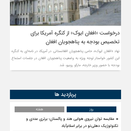
مذاکره تحمیلی، جنگ تحمیلی، 
درخواست «افغان ایوک» از کنگره آمریکا برای
تخصیص بودجه به پناهجویان افغان
نهاد «افغان ایوک»، حامی پناهجویان افغانستانی در آمریکا، در نامه‌ای به کنگره
این کشور خواستار توجه ویژه به وضعیت پناهجویان افغان در جلسات استماع
بودجه با حضور وزیر خارجه، مارکو روبیو، شد.
پربازدید ها
روز
هفته
مقایسه توان نیروی هوایی هند و پاکستان؛ برتری عددی و
تکنولوژیک دهلی‌نو در برابر اسلام‌آباد