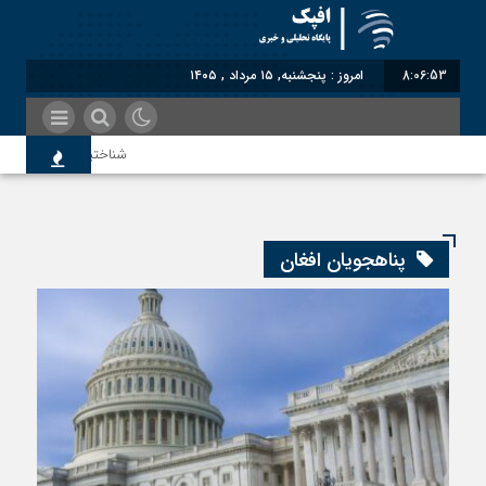
8:06:53
امروز : پنجشنبه, ۱۵ مرداد , ۱۴۰۵
شناختیک| ۸۶ درصد مهاجران حامی ایران در جنگ؛ ۷۵ درصد مهاجران دولت چهاردهم را خیرخواه خود نمی‌دانند
سوءاستفاده معاندین از مهاجر
پناهجویان افغان
اختصاصی| معطلی بار تاجران پ
رضا صادقی: بدرقه میهمان با ت
روسیه امارت اسلامی افغانستان ر