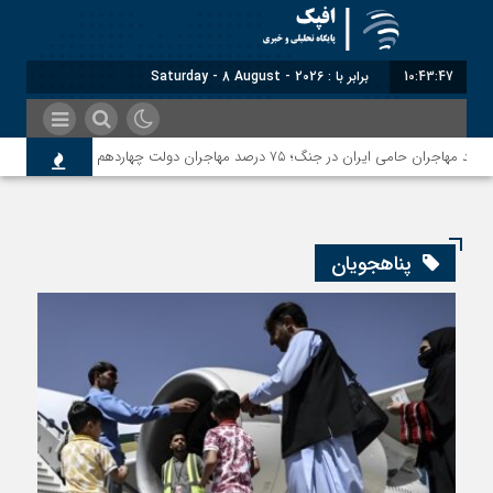
10:43:48
برابر با : Saturday - 8 August - 2026
پناهجویان