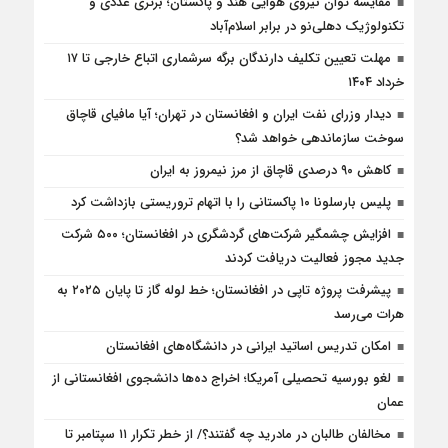
مقایسه توان نیروی هوایی هند و پاکستان؛ برتری عددی و
تکنولوژیک دهلی‌نو در برابر اسلام‌آباد
مهلت تعیین تکلیف دارندگان برگه سرشماری اتباع خارجی تا ۱۷
خرداد ۱۴۰۴
دیدار وزرای نفت ایران و افغانستان در تهران؛ آیا مافیای قاچاق
سوخت سازماندهی خواهد شد؟
کاهش ۹۰ درصدی قاچاق از مرز نیمروز به ایران
پلیس بارسلونا ۱۰ پاکستانی را با اتهام تروریستی بازداشت کرد
افزایش چشمگیر شرکت‌های گردشگری در افغانستان؛ ۵۰۰ شرکت
جدید مجوز فعالیت دریافت کردند
پیشرفت پروژه تاپی در افغانستان؛ خط لوله گاز تا پایان ۲۰۲۵ به
هرات می‌رسد
امکان تدریس اساتید ایرانی در دانشگاه‌های افغانستان
لغو بورسیه تحصیلی آمریکا؛ اخراج ده‌ها دانشجوی افغانستانی از
عمان
مخالفان طالبان در مادرید چه گفتند؟/ از خطر تکرار ۱۱ سپتامبر تا