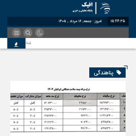
15:44:36
امروز : جمعه, ۱۶ مرداد , ۱۴۰۵
شناختیک| ۸۶ درصد مهاجران حامی ایران در جنگ؛ ۷۵ درصد مهاجران دولت چهاردهم را خیرخواه خود نمی‌دانند
معاون سنای روسیه: حکم
پناهندگی
اندیشکده آمریکایی: حمای
سوءاستفاده معاندین از 
اختصاصی| معطلی بار تاج