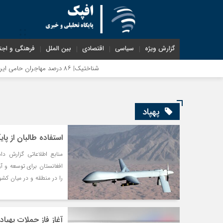
گزارش ویژه
سیاسی
اقتصادی
بین الملل
فرهنگی و اجت
شناختیک| ۸۶ درصد مهاجران حامی ایران در جنگ؛ ۷۵ درصد مهاجران دولت چهاردهم را خیرخواه خود نمی‌دانند
پهپاد
استفاده طالبان از پا
افغانستان برای توسعه و آ
را در منطقه و در میان کش
آغاز فاز حملات پهپا