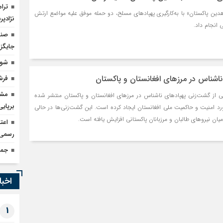
هدین پاکستان» با به‌کارگیری پهپادهای مسلح، دو حمله موفق علیه مواضع ارتش
نژادپر
 انجام داد.
صند
جایگزی
شور
اشناس در مرزهای افغانستان و پاکستان
فرش
مشک
یی از گشت‌زنی پهپادهای ناشناس در مرزهای افغانستان و پاکستان منتشر شده
برپای
رد امنیت و حاکمیت ملی افغانستان ایجاد کرده است. این گشت‌زنی‌ها در حالی
ان نیروهای طالبان و مرزبانان پاکستانی افزایش یافته است.
اعت
رسمی 
جمهوری
اخبا
1