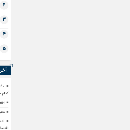
2
3
4
5
آخری
مذا
کدام 
افغ
دعو
نقش
اقتصا