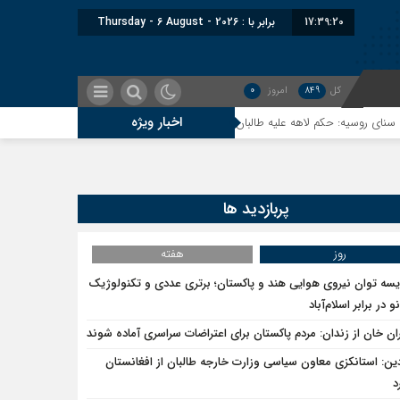
17:39:20
برابر با : Thursday - 6 August - 2026
کل
849
امروز
0
اخبار ویژه
یه: حکم لاهه علیه طالبان، واکنشی به شناسایی امارت اسلامی توسط مسکو است
پربازدید ها
روز
هفته
یسه توان نیروی هوایی هند و پاکستان؛ برتری عددی و تکنولوژیک
و در برابر اسلام‌آباد
ان خان از زندان: مردم پاکستان برای اعتراضات سراسری آماده شوند
دین: استانکزی معاون سیاسی وزارت خارجه طالبان از افغانستان
د