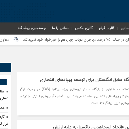
ماعی
گالری فیلم
گالری عکس
تماس با ما
جستجوی پیشرفته
معاون سنای روس
یگاه سابق انگلستان برای توسعه پهپادهای انتحاری
منابع اطلاعاتی گزارش داده‌اند که طالبان از پایگاه سابق نیروهای ویژه بریتانیا (SAS) در ولایت لوگر
مقا
زمایش پهپادهای انتحاری استفاده می‌کند. این اقدام نگرانی‌های امنیتی جدیدی
دهلی‌ن
ورهای غربی برانگیخته است.
عمر
گار
فرار کر
دی «اتحاد المجاهدین پاکستان» علیه ارتش