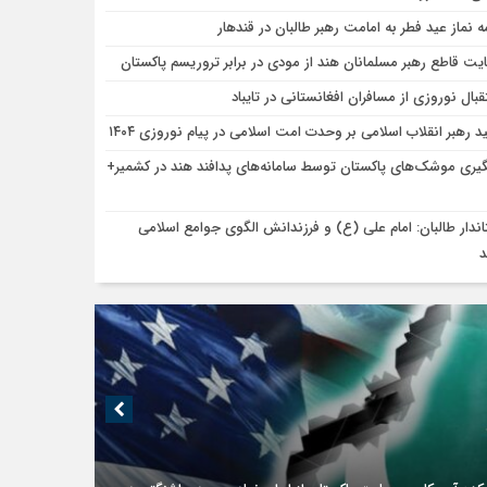
مه نماز عید فطر به امامت رهبر طالبان در قندهار
یت قاطع رهبر مسلمانان هند از مودی در برابر تروریسم پاکستان
قبال نوروزی از مسافران افغانستانی در تایباد
ید رهبر انقلاب اسلامی بر وحدت امت اسلامی در پیام نوروزی ۱۴۰۴
یری موشک‌های پاکستان توسط سامانه‌های پدافند هند در کشمیر+
اندار طالبان: امام علی (ع) و فرزندانش الگوی جوامع اسلامی