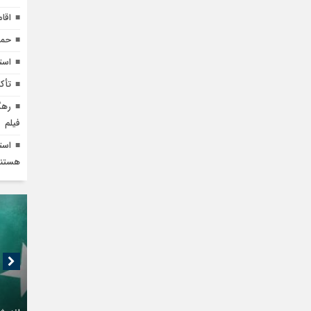
اقا
حما
است
تأک
رهگ
فیلم
است
هستند