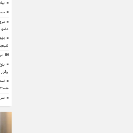
بیا
حمایت ۹ عضو شورای امن
درو
عضو ات
افش
شیعیا
عب
بلخ
برگزار
است
هستند
سرمایه‌گذاری ۰