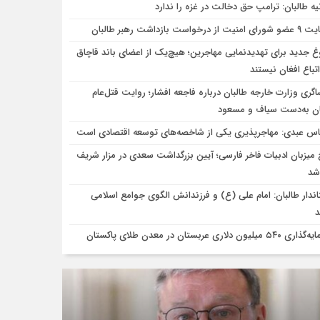
نیه طالبان: ترامپ حق دخالت در غزه را ندارد
یت از درخواست بازداشت رهبر طالبان
غ جدید برای تهدیدنمایی مهاجرین؛ هیچ‌یک از اعضای باند قاچاق
باع افغان نیستند
اگری وزارت خارجه طالبان درباره فاجعه افشار؛ روایت قتل‌عام
ن به‌دست سیاف و مسعود
اس عبدی: مهاجرپذیری یکی از شاخصه‌های توسعه اقتصادی است
 میزبان ادبیات فاخر فارسی؛ آیین بزرگداشت سعدی در مزار شریف
 شد
اندار طالبان: امام علی (ع) و فرزندانش الگوی جوامع اسلامی
۵۴ میلیون دلاری عربستان در معدن طلای پاکستان