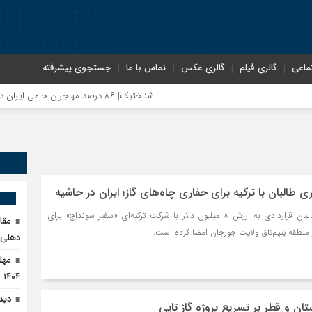
ماعی
گالری فیلم
گالری عکس
تماس با ما
جستجوی پیشرفته
شناختیک| ۸۶ درصد مهاجران حامی ایران در جنگ؛ ۷۵ درصد مهاجران دولت چهاردهم را خیرخواه خود نمی‌دانند
وزارت معادن و پترولیم طالبان قراردادی به ارزش ۸ میلیون دلار با شرکت ترکیه‌ای «سفیر سونداج» برای
مقا
 منطقه یتیم‌تاق ولایت جوزجان امضا کرده است.
دهلی‌ن
۱۴۰۴
دید
تان و قطر بر تسریع پروژه گاز تاپی