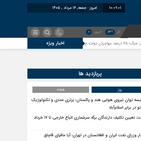
10:09:01
امروز : جمعه, ۱۶ مرداد , ۱۴۰۵
کل
849
امروز
0
اخبار ویژه
معاون سنای روسیه:
پربازدید ها
روز
هفته
یسه توان نیروی هوایی هند و پاکستان؛ برتری عددی و تکنولوژیک
و در برابر اسلام‌آباد
مهلت تعیین تکلیف دارندگان برگه سرشماری اتباع خارجی تا ۱۷ خرداد
ار وزرای نفت ایران و افغانستان در تهران؛ آیا مافیای قاچاق