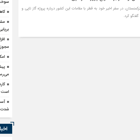
سوخت 
کمنستان، در سفر اخیر خود به قطر با مقامات این کشور درباره پروژه گاز تاپی و
کاهش ۹۰ درصدی قاچا
گفتگو کرد.
مشک
برپای
مجوز 
امک
می‌رس
کار
است
آسم
شدت 
اخبا