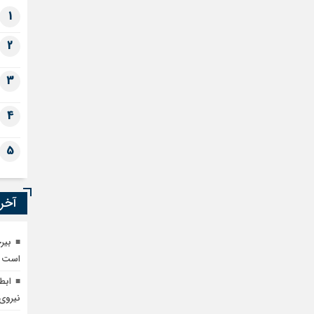
1
2
3
4
5
آخری
بیر
است
ابط
نیروی