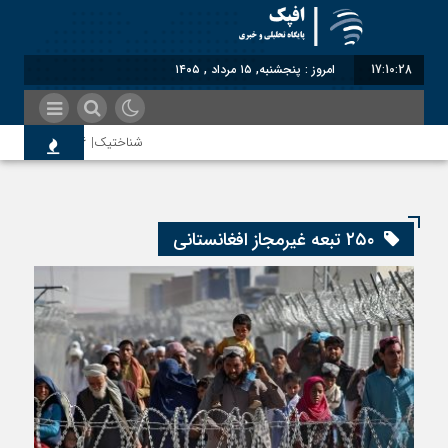
17:10:29
امروز : پنجشنبه, ۱۵ مرداد , ۱۴۰۵
شناختیک| ۸۶ درصد مهاجران حامی ایران در جنگ؛ ۷۵ درصد مهاجران دولت چهاردهم را خیرخواه خود نمی‌دانند
اختصاصی| معطلی بار تاجران پشت گم
۲۵۰ تبعه غیرمجاز افغانستانی
رضا صادقی: بدرقه میهمان با توهین، 
روسیه امارت اسلامی افغانستان را به ر
مذاکره تحمیلی، جنگ تحمیلی، صلح ت