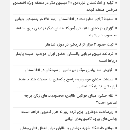
ترکیه و افغانستان قراردادی ۲۰ میلیون دلار در منطقه ویژه اقتصادی
سرخس منعقد کردند
سقوط آزادی مطبوعات در افغانستان؛ رتبه ۱۷۵ در رده‌بندی جهانی
گزارش نهادهای اطلاعاتی آمریکا: طالبان دیگر تهدیدی برای منطقه
محسوب نمی‌شوند
ثبت حدود ۲ هزار اثر تاریخی در موزه قندهار
فرمانده نیروی دریایی پاکستان: حضور ایران موجب امنیت پایدار
دریاها است
افزایش سه برابری مرگ‌ومیر ناشی از سرخکان در افغانستان
عملیات «بنیان مرصوص»؛ پاسخ پاکستان به حملات هند با هدف
قرار دادن ۲۶ پایگاه نظامی
فقه حنفی، مبنای قوانین طالبان؛ محدودیت‌های زنان بر چه
اساسی است؟
زیرساخت دوغارون برای تردد روزانه هزار کامیون فراهم است؛
چالش‌های ورود کامیون‌های ایرانی
توافق دانشگاه شهید بهشتی با طالبان برای انتقال فناوری‌های