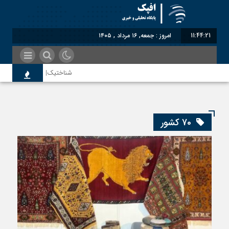
11:44:22
امروز : جمعه, ۱۶ مرداد , ۱۴۰۵
شناختیک| ۸۶ درصد مهاجران حامی ایران در جنگ؛ ۷۵ درصد مهاجران دولت چهاردهم را خیرخواه خود نمی‌دانند
اختصاصی| معطلی بار تاجران پشت گ
70 کشور
رضا صادقی: بدرقه میهمان با توهین
روسیه امارت اسلامی افغانستان را به
مذاکره تحمیلی، جنگ تحمیلی، صلح 