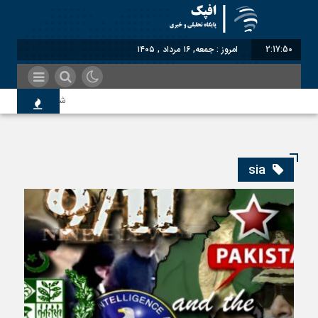
2:17:51
امروز : جمعه, ۱۶ مرداد , ۱۴۰۵
شناختیک| ۸۶ درصد مهاجران حامی ایران در جنگ؛ ۷۵ درصد مهاجران دولت چهاردهم را خیرخواه خود نمی‌دانند
اندیشکده آمریکایی: حمای
sia
سوءاستفاده معاندین از م
اختصاصی| معطلی بار تاجر
رضا صادقی: بدرقه میهمان 