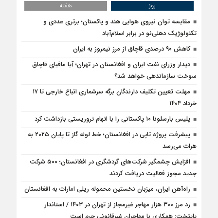
روز
هفته
مقایسه توان نیروی هوایی هند و پاکستان؛ برتری عددی و
تکنولوژیک دهلی‌نو در برابر اسلام‌آباد
کاهش ۹۰ درصدی قاچاق از مرز نیمروز به ایران
دیدار وزرای نفت ایران و افغانستان در تهران؛ آیا مافیای قاچاق
سوخت سازماندهی خواهد شد؟
مهلت تعیین تکلیف دارندگان برگه سرشماری اتباع خارجی تا ۱۷
خرداد ۱۴۰۴
پلیس بارسلونا ۱۰ پاکستانی را با اتهام تروریستی بازداشت کرد
پیشرفت پروژه تاپی در افغانستان؛ خط لوله گاز تا پایان ۲۰۲۵ به
هرات می‌رسد
افزایش چشمگیر شرکت‌های گردشگری در افغانستان؛ ۵۰۰ شرکت
جدید مجوز فعالیت دریافت کردند
راه‌آهن ایران، میزبان نخستین محموله ریلی امارات به افغانستان
رد مرز ۳۰۰ هزار مهاجر غیرمجاز از تهران در ۱۴۰۳ / استاندار
پایتخت: همکاری با مهاجران غیرقانونی جرم است