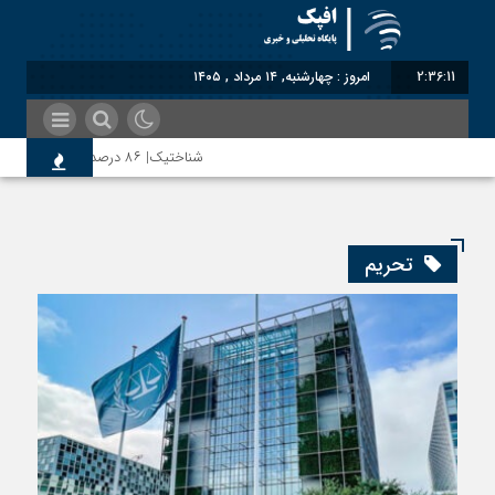
2:36:12
امروز : چهارشنبه, ۱۴ مرداد , ۱۴۰۵
شناختیک| ۸۶ درصد مهاجران حامی ایران در جنگ؛ ۷۵ درصد مهاجران دولت چهاردهم را خیرخواه خود نمی‌دانند
رضا صادقی: بدرقه میهمان با توهین، از اصالت ای
تحریم
روسیه امارت اسلامی افغانستان را به رسمیت شناخت؛
مذاکره تحمیلی، جنگ تحمیلی، صلح تحمیلی را پذ