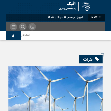
17:54:24
امروز : جمعه, ۱۶ مرداد , ۱۴۰۵
شناختیک| ۸۶ درصد مهاجران حامی ایران در جنگ؛ ۷۵ درصد مهاجران دولت چهاردهم را خیرخواه خود نمی‌دانند
معاون سنای روسیه: حکم لاه
هرات
اندیشکده آمریکایی: حمایت پا
سوءاستفاده معاندین از مهاج
اختصاصی| معطلی بار تاجران 