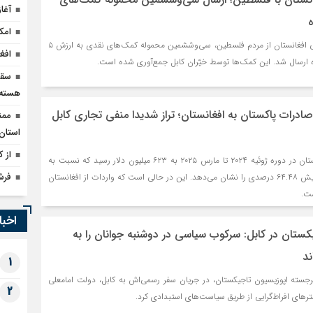
آغاز
ه
امک
در ادامه حمایت‌های مردمی افغانستان از مردم فلسطین، سی‌وششمین محموله کمک‌های نقدی به ارزش ۵
افغ
 غزه ارسال شد. این کمک‌ها توسط خیّران کابل جمع‌آوری شده است.
سقو
هسته‌
درصدی صادرات پاکستان به افغانستان؛ تراز شدیدا منفی تجاری کابل
ممن
استان 
از ک
صادرات پاکستان به افغانستان در دوره ژوئیه ۲۰۲۴ تا مارس ۲۰۲۵ به ۶۲۳ میلیون دلار رسید که نسبت به
فرش
مدت مشابه سال قبل، افزایش ۶۴.۴۸ درصدی را نشان می‌دهد. این در حالی است که واردات از افغانستان
اخبا
کستان در کابل: سرکوب سیاسی در دوشنبه جوانان را به
د
1
رجسته اپوزیسیون تاجیکستان، در جریان سفر رسمی‌اش به کابل، دولت امامعلی
2
ترهای افراط‌گرایی از طریق سیاست‌های استبدادی کرد.