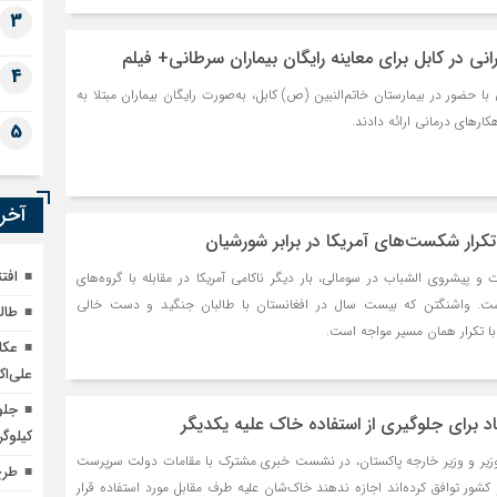
3
نی در کابل برای معاینه رایگان بیماران سرطانی+ فیلم
4
 حضور در بیمارستان خاتم‌النبین (ص) کابل، به‌صورت رایگان بیماران مبتلا به
کارهای درمانی ارائه دادند.
5
آخری
 تکرار شکست‌های آمریکا در برابر شورشیان
افت
 و پیشروی الشباب در سومالی، بار دیگر ناکامی آمریکا در مقابله با گروه‌های
ست. واشنگتن که بیست سال در افغانستان با طالبان جنگید و دست خالی
طال
با تکرار همان مسیر مواجه است.
عکا
علی‌اک
باد برای جلوگیری از استفاده خاک علیه یکدیگر
کیلوگر
زیر و وزیر خارجه پاکستان، در نشست خبری مشترک با مقامات دولت سرپرست
طرح
 کشور توافق کرده‌اند اجازه ندهند خاک‌شان علیه طرف مقابل مورد استفاده قرار