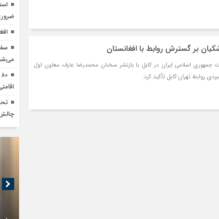
است
ضرور
افغا
کیان بر گسترش روابط با افغانستان
می‌شو
مهوری اسلامی ایران در کابل با بازنشر سخنان محمدرضا عارف، معاون اول
۰
ردی روابط تهران-کابل تأکید کرد.
اقامتی
تحر
چالش 