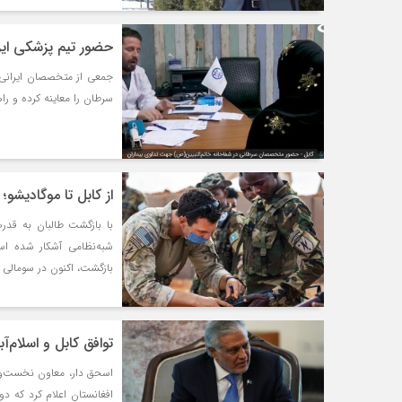
حضور تیم پزشکی ایرا
جمعی از متخصصان ایرانی با
سرطان را معاینه کرده و راه
از کابل تا موگادیشو؛
با بازگشت طالبان به قدرت
شبه‌نظامی آشکار شده ا
بازگشت، اکنون در سومالی 
توافق کابل و اسلام‌آ
اسحق دار، معاون نخست‌و
افغانستان اعلام کرد که دو