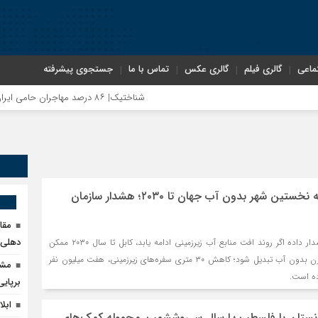
ماعی
گالری فیلم
گالری عکس
تماس با ما
جستجوی پیشرفته
شناختیک| ۸۶ درصد مهاجران حامی ایران در جنگ؛ ۷۵ درصد مهاجران دولت چهاردهم را خیرخواه خود نمی‌دانند
احتمال تبدیل کابل به نخستین شهر بدون آب جهان تا ۲۰۳۰؛ هشدار سازمان
مقا
دهلی‌ن
سازمان مرسی کورپس هشدار داده اگر روند افت منابع آب زیرزمینی ادامه یابد، کابل تا سال ۲۰۳۰ ممکن
است به نخستین شهر مدرن بدون آب تبدیل شود؛ کاهش ۳۰ متری سفره‌های زیرزمینی، هفت میلیون نفر
مشک
ده است.
برپای
ابل
انستان با فلسطین؛ ارسال سی‌وششمین محموله کمک‌های