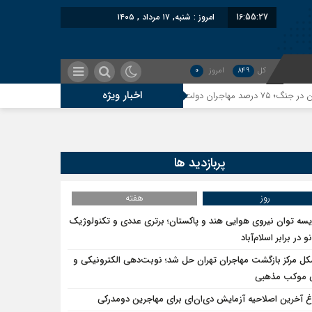
16:55:27
امروز : شنبه, ۱۷ مرداد , ۱۴۰۵
کل
849
امروز
0
اخبار ویژه
معاون سنای روس
پربازدید ها
روز
هفته
یسه توان نیروی هوایی هند و پاکستان؛ برتری عددی و تکنولوژیک
و در برابر اسلام‌آباد
ل مرکز بازگشت مهاجران تهران حل شد؛ نوبت‌دهی الکترونیکی و
ی موکب مذهبی
اغ آخرین اصلاحیه آزمایش دی‌ان‌ای برای مهاجرین دومدرکی